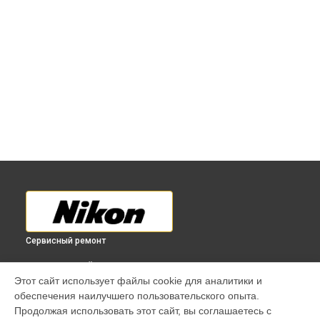
Сервисный ремонт
ВЫБЕРИ СВОЙ ГОРОД
Этот сайт использует файлы cookie для аналитики и
Ремонт экшн-камеры KeyMission 360 Nikon в
Краснодаре
обеспечения наилучшего пользовательского опыта.
Ремонт экшн-камеры KeyMission 360 Nikon в
Ростове-на-
Продолжая использовать этот сайт, вы соглашаетесь с
Дону