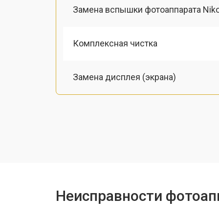
Замена вспышки фотоаппарата Nik
Комплексная чистка
Замена дисплея (экрана)
Замена микрофона
Замена кнопки включения
Замена байонета
Неисправности фотоап
Замена платы отсека карты памяти