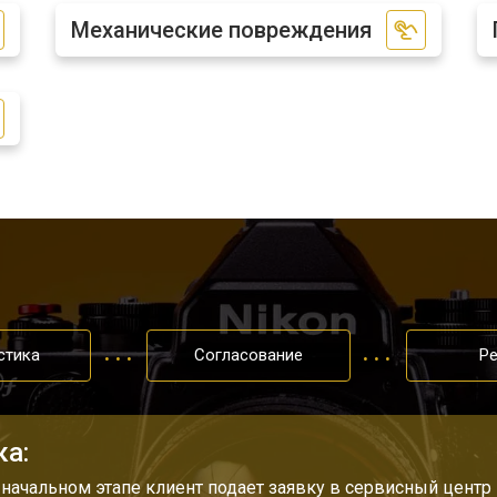
Механические повреждения
n
от 80 мин
о
от 70 мин
о
от 100 мин
о
n
от 60 мин
о
стика
Согласование
Р
ка:
 начальном этапе клиент подает заявку в сервисный центр 