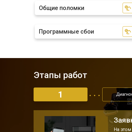
Общие поломки
Замена затвора фотоаппарата Niko
Программные сбои
Замена CCD/CMOS матрицы
Ремонт материнской платы
Этапы работ
Чистка матрицы фотоаппарата Niko
1
Диагно
Заяв
На этом