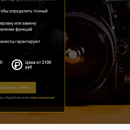
чтобы определить точный
лировку или замену
овление функций
иалисты гарантируют
3-
Цена от 2100
руб
править заявку
 на обработку моих
персональных