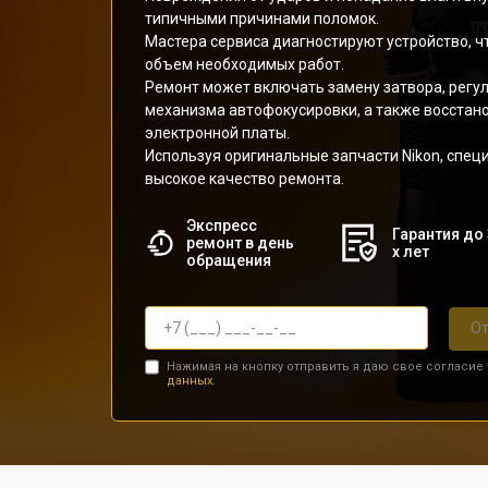
типичными причинами поломок.
Мастера сервиса диагностируют устройство, 
объем необходимых работ.
Ремонт может включать замену затвора, регу
механизма автофокусировки, а также восстан
электронной платы.
Используя оригинальные запчасти Nikon, спец
высокое качество ремонта.
Экспресс
Гарантия до 
ремонт в день
х лет
обращения
От
Нажимая на кнопку отправить я даю свое согласие
данных.