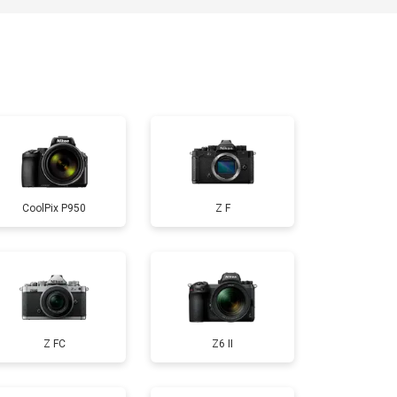
CoolPix P950
Z F
Z FC
Z6 II