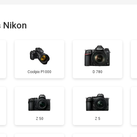
 Nikon
Coolpix P1000
D 780
Z 50
Z 5