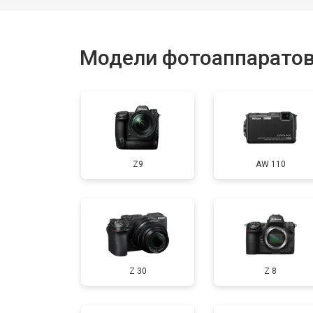
Модели фотоаппаратов
Z9
AW 110
Z 30
Z 8