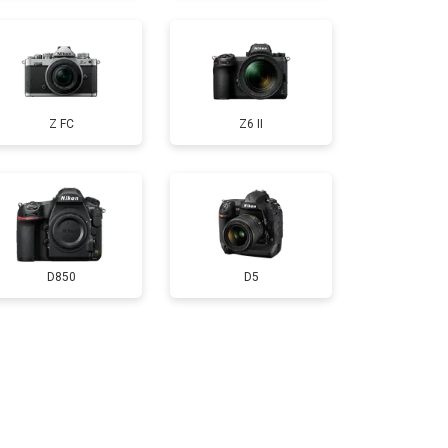
т 3300 ₽
Заказать
Z FC
Z6 II
т 3100 ₽
Заказать
D850
D5