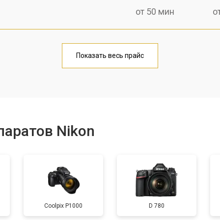
от 50 мин
о
от 80 мин
о
Показать весь прайс
от 50 мин
о
от 100 мин
о
паратов Nikon
от 70 мин
о
от 80 мин
о
Coolpix P1000
D 780
от 70 мин
о