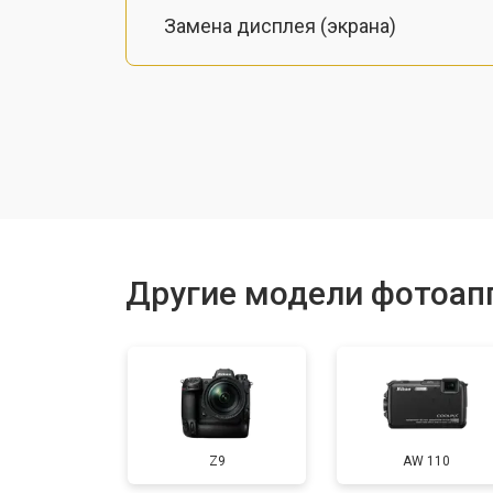
Замена дисплея (экрана)
Замена микрофона
Замена кнопки включения
Замена байонета
Другие модели фотоап
Замена платы отсека карты памяти
Замена затвора
Z9
AW 110
Замена CCD/CMOS матрицы