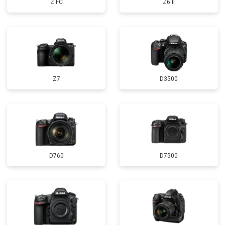
Z FC
Z6 II
Z7
D3500
D760
D7500