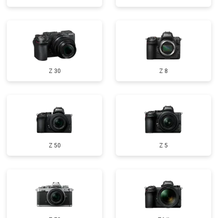
Z 30
Z 8
Z 50
Z 5