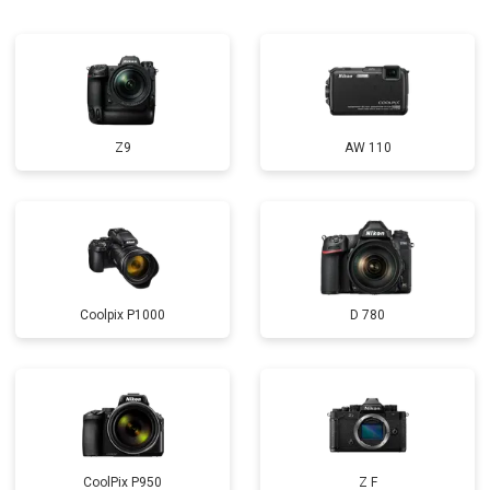
Z9
AW 110
Coolpix P1000
D 780
CoolPix P950
Z F