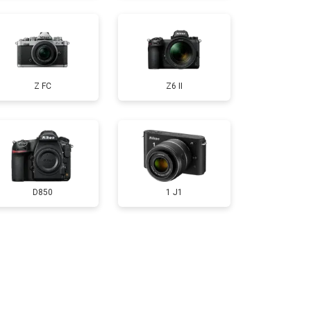
т 3300 ₽
Заказать
Z FC
Z6 II
т 3100 ₽
Заказать
D850
1 J1