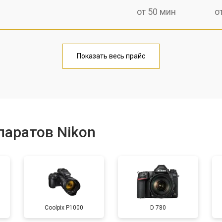
от 50 мин
о
от 80 мин
о
Показать весь прайс
от 50 мин
о
от 100 мин
о
паратов Nikon
от 70 мин
о
от 80 мин
о
Coolpix P1000
D 780
от 70 мин
о