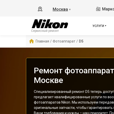
Маркс
Москва
▼
УСЛУГИ
Сервисный ремонт
Главная
/
Фотоаппарат
/
D5
Ремонт фотоаппарата
Москве
Специализированный ремонт D5 теперь доступ
предлагает квалифицированные услуги по во
фотоаппаратов Nikon. Мы используем передов
оригинальные запчасти, чтобы гарантировать
Ваши требования и нужды – наш приоритет. По