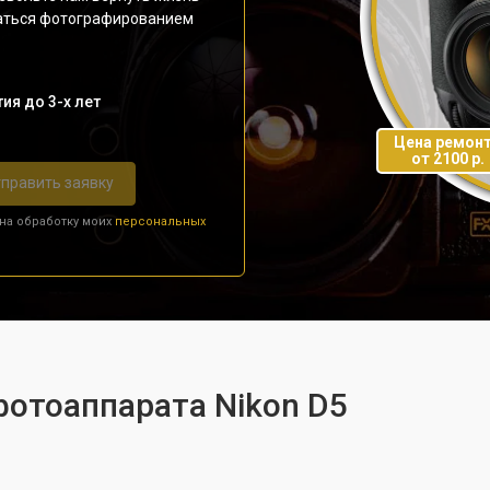
даться фотографированием
ия до 3-х лет
Цена ремон
от 2100 р.
править заявку
 на обработку моих
персональных
фотоаппарата Nikon D5