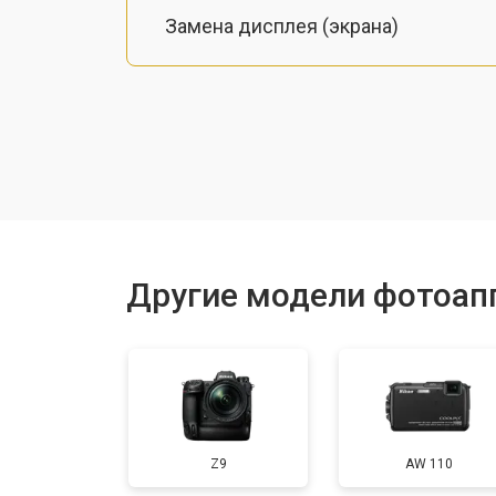
Замена дисплея (экрана)
Замена микрофона
Замена кнопки включения
Замена байонета
Другие модели фотоап
Замена платы отсека карты памяти
Замена затвора
Z9
AW 110
Замена CCD/CMOS матрицы