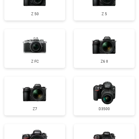
Z 50
Z 5
Z FC
Z6 II
Z7
D3500