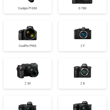
Coolpix P1000
D 780
CoolPix P950
Z F
Z 30
Z 8