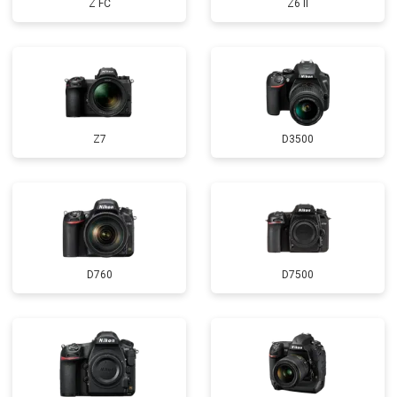
Z FC
Z6 II
Z7
D3500
D760
D7500