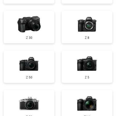
Z 30
Z 8
Z 50
Z 5