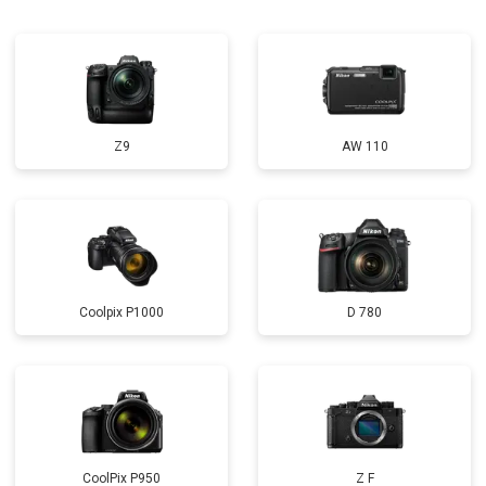
Z9
AW 110
Coolpix P1000
D 780
CoolPix P950
Z F