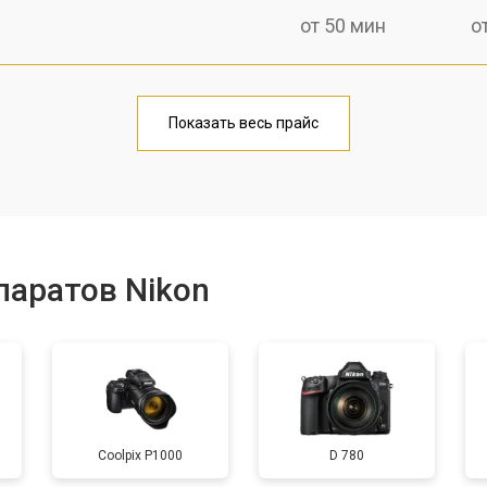
от 50 мин
о
от 80 мин
о
Показать весь прайс
от 50 мин
о
от 100 мин
о
паратов Nikon
от 70 мин
о
от 80 мин
о
Coolpix P1000
D 780
от 70 мин
о