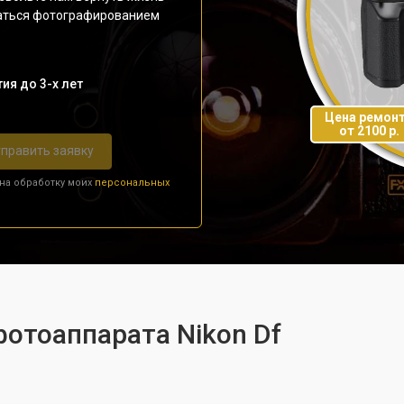
даться фотографированием
ия до 3-х лет
Цена ремон
от 2100 р.
править заявку
 на обработку моих
персональных
фотоаппарата Nikon Df