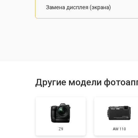
Замена дисплея (экрана)
Замена микрофона
Замена кнопки включения
Замена байонета
Другие модели фотоап
Замена платы отсека карты памяти
Замена затвора
Z9
AW 110
Замена CCD/CMOS матрицы