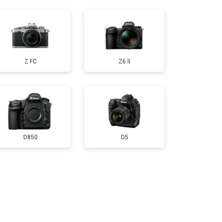
т 3300 ₽
Заказать
Z FC
Z6 II
т 3100 ₽
Заказать
D850
D5