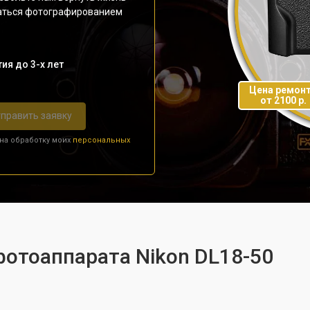
даться фотографированием
ия до 3-х лет
Цена ремон
от 2100 р.
править заявку
 на обработку моих
персональных
фотоаппарата Nikon DL18-50