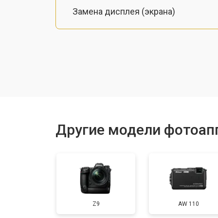
Замена дисплея (экрана)
Замена микрофона
Замена кнопки включения
Замена байонета
Другие модели фотоап
Замена платы отсека карты памяти
Замена затвора
Z9
AW 110
Замена CCD/CMOS матрицы