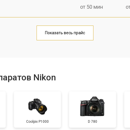
от 50 мин
о
от 80 мин
о
Показать весь прайс
от 50 мин
о
от 100 мин
о
паратов Nikon
от 70 мин
о
от 80 мин
о
Coolpix P1000
D 780
от 70 мин
о