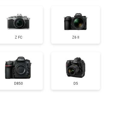
т 3300 ₽
Заказать
Z FC
Z6 II
т 3100 ₽
Заказать
D850
D5