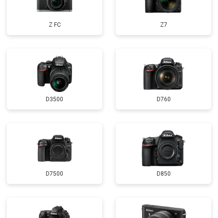
Z FC
Z7
D3500
D760
D7500
D850