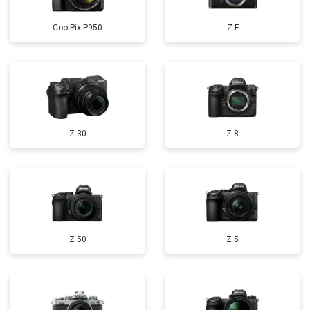
CoolPix P950
Z F
Z 30
Z 8
Z 50
Z 5