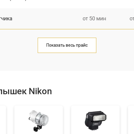
тчика
от 50 мин
о
от 70 мин
о
Показать весь прайс
пышек Nikon