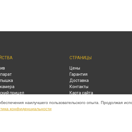
ЙСТВА
СТРАНИЦЫ
тив
Цены
парат
Гарантия
спышка
Доставка
камера
Контакты
ский прицел
Карта сайта
ый дальномер
обеспечения наилучшего пользовательского опыта. Продолжая испол
тика конфиденциальности