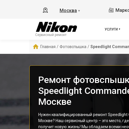
Маркс
Москва
▼
УСЛУГИ
Сервисный ремонт
Главная
/
Фотовспышка
/
Speedlight Comman
Ремонт фотовспышк
Speedlight Commande
Москве
Нужен квалифицированный ремонт Speedlight 
Москве? Наш сервисный центр – это место, гд
получит новую жизнь! Мы обладаем всеми не