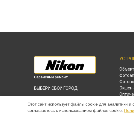
УСТРО
Объек
Фотоап
Сервисный ремонт
Фотов
Экшен-
ВЫБЕРИ СВОЙ ГОРОД
Оптиче
Ремонт фотовспышки Speedlight
Лазерн
Commander Kit R1C1 Nikon в
Краснодаре
Этот сайт использует файлы cookie для аналитики и 
соглашаетесь с использованием файлов cookie.
Поли
Ремонт фотовспышки Speedlight
Commander Kit R1C1 Nikon в
Ростове-на-
Дону
Ремонт фотовспышки Speedlight
Commander Kit R1C1 Nikon в
Нижнем