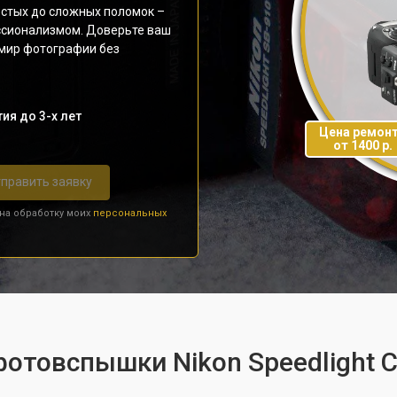
остых до сложных поломок –
ссионализмом. Доверьте ваш
 мир фотографии без
ия до 3-х лет
Цена ремон
от 1400 р.
править заявку
 на обработку моих
персональных
фотовспышки Nikon Speedlight 