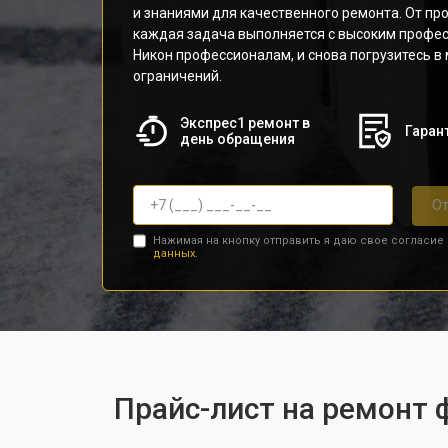
и знаниями для качественного ремонта. От пр
каждая задача выполняется с высоким профе
Никон профессионалам, и снова погрузитесь в
ограничений.
Экспрес1 ремонт в
Гарант
день обращения
От
Нажимая на кнопку отправить я даю свое согласие
данных.
Прайс-лист на ремонт 