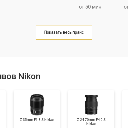
от 50 мин
о
лаги
от 60 мин
о
Показать весь прайс
от 50 мин
о
от 80 мин
о
вов Nikon
от 40 мин
о
лизатора
от 80 мин
о
Z 35mm F1.8 S Nikkor
Z 24-70mm F4.0 S
Nikkor