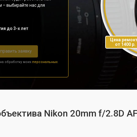
м – выбирайте нас для
ия до 3-х лет
Цена ремон
от 1400 р.
править заявку
 на обработку моих
персональных
бъектива Nikon 20mm f/2.8D AF