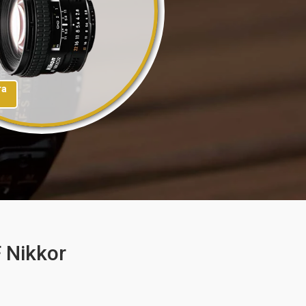
та
 Nikkor