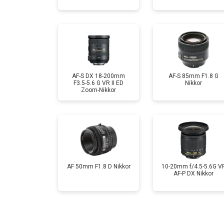
AF-S DX 18-200mm
AF-S 85mm F1.8 G
F3.5-5.6 G VR II ED
Nikkor
Zoom-Nikkor
AF 50mm F1.8 D Nikkor
10-20mm f/4.5-5.6G V
AF-P DX Nikkor