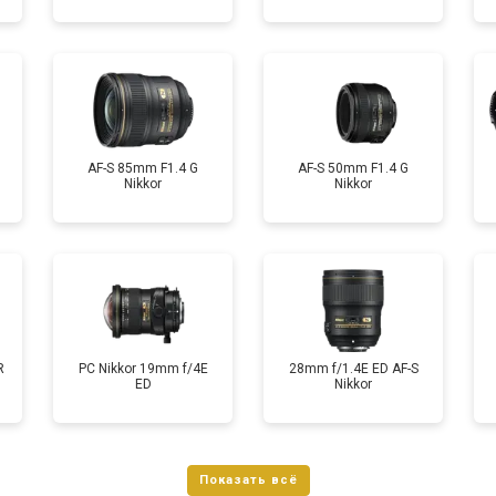
AF-S 85mm F1.4 G
AF-S 50mm F1.4 G
Nikkor
Nikkor
R
PC Nikkor 19mm f/4E
28mm f/1.4E ED AF-S
ED
Nikkor