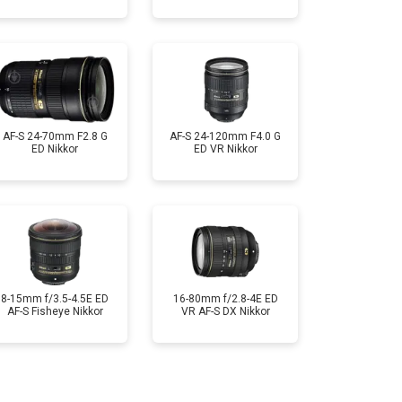
AF-S 24-70mm F2.8 G
AF-S 24-120mm F4.0 G
ED Nikkor
ED VR Nikkor
8-15mm f/3.5-4.5E ED
16-80mm f/2.8-4E ED
AF-S Fisheye Nikkor
VR AF-S DX Nikkor