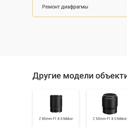
Ремонт диафрагмы
Восстановление после попадания в
Чистка от пыли
Юстировка
Другие модели объекти
Замена байонета
Ремонт шлейфа оптического стаби
Z 85mm F1.8 S Nikkor
Z 50mm F1.8 S Nikkor