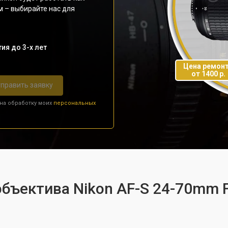
м – выбирайте нас для
ия до 3-х лет
Цена ремон
от 1400 р.
править заявку
 на обработку моих
персональных
бъектива Nikon AF-S 24-70mm F