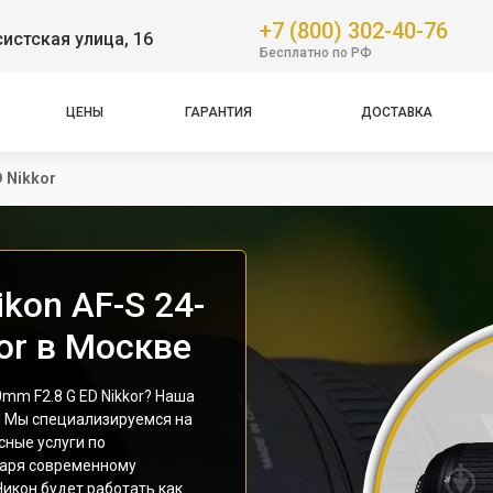
+7 (800) 302-40-76
истская улица, 16
Бесплатно по РФ
ЦЕНЫ
ГАРАНТИЯ
ДОСТАВКА
 Nikkor
kon AF-S 24-
or в Москве
mm F2.8 G ED Nikkor? Наша
! Мы специализируемся на
сные услуги по
даря современному
икон будет работать как