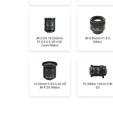
AF-S DX 18-200mm
AF-S 85mm F1.8 G
F3.5-5.6 G VR II ED
Nikkor
Zoom-Nikkor
10-20mm f/4.5-5.6G VR
PC Nikkor 19mm f/4E
AF-P DX Nikkor
ED