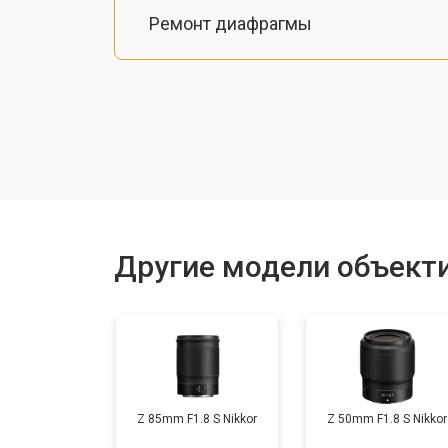
Ремонт диафрагмы
Восстановление после попадания в
Чистка от пыли
Юстировка
Другие модели объекти
Замена байонета
Ремонт шлейфа оптического стаби
Z 85mm F1.8 S Nikkor
Z 50mm F1.8 S Nikkor