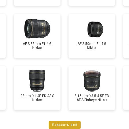
AF-S 85mm F1.4 G
AF-S 50mm F1.4 G
Nikkor
Nikkor
28mm f/1.4E ED AF-S
8-15mm f/3.5-4.5E ED
Nikkor
AF-S Fisheye Nikkor