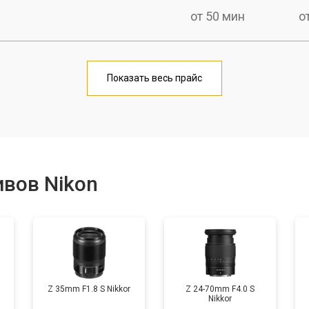
от 50 мин
о
лаги
от 60 мин
о
Показать весь прайс
от 50 мин
о
от 80 мин
о
вов Nikon
от 40 мин
о
лизатора
от 80 мин
о
Z 35mm F1.8 S Nikkor
Z 24-70mm F4.0 S
Nikkor