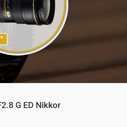
та
2.8 G ED Nikkor